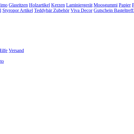
Fimo
Glasritzen
Holzartikel
Kerzen
Laminiergerät
Moosgummi
Papier
l
Styropor Artikel
Teddybär Zubehör
Viva Decor
Gutschein Basteltreff
ilfe
Versand
to