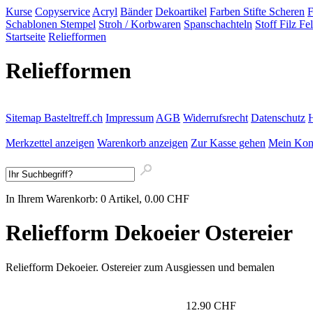
Kurse
Copyservice
Acryl
Bänder
Dekoartikel
Farben Stifte Scheren
Schablonen Stempel
Stroh / Korbwaren
Spanschachteln
Stoff Filz Fel
Startseite
Reliefformen
Reliefformen
Sitemap Basteltreff.ch
Impressum
AGB
Widerrufsrecht
Datenschutz
H
Merkzettel anzeigen
Warenkorb anzeigen
Zur Kasse gehen
Mein Kon
In Ihrem Warenkorb:
0
Artikel,
0.00
CHF
Reliefform Dekoeier Ostereier
Reliefform Dekoeier. Ostereier zum Ausgiessen und bemalen
12.90 CHF