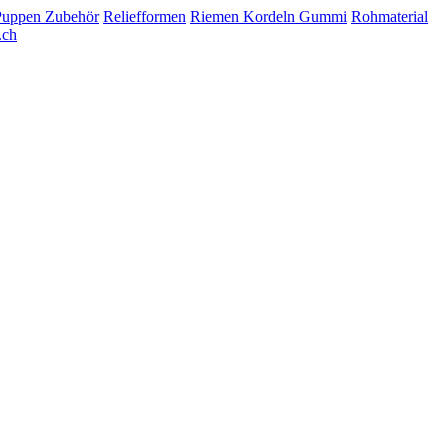
Puppen Zubehör
Reliefformen
Riemen Kordeln Gummi
Rohmaterial
.ch