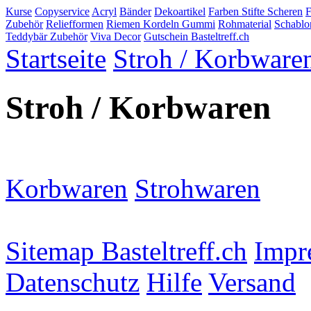
Kurse
Copyservice
Acryl
Bänder
Dekoartikel
Farben Stifte Scheren
Zubehör
Reliefformen
Riemen Kordeln Gummi
Rohmaterial
Schablo
Teddybär Zubehör
Viva Decor
Gutschein Basteltreff.ch
Startseite
Stroh / Korbware
Stroh / Korbwaren
Korbwaren
Strohwaren
Sitemap Basteltreff.ch
Impr
Datenschutz
Hilfe
Versand