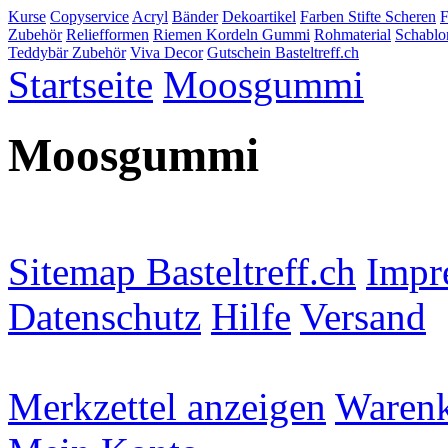
Kurse
Copyservice
Acryl
Bänder
Dekoartikel
Farben Stifte Scheren
Zubehör
Reliefformen
Riemen Kordeln Gummi
Rohmaterial
Schablo
Teddybär Zubehör
Viva Decor
Gutschein Basteltreff.ch
Startseite
Moosgummi
Moosgummi
Sitemap Basteltreff.ch
Impr
Datenschutz
Hilfe
Versand
Merkzettel anzeigen
Warenk