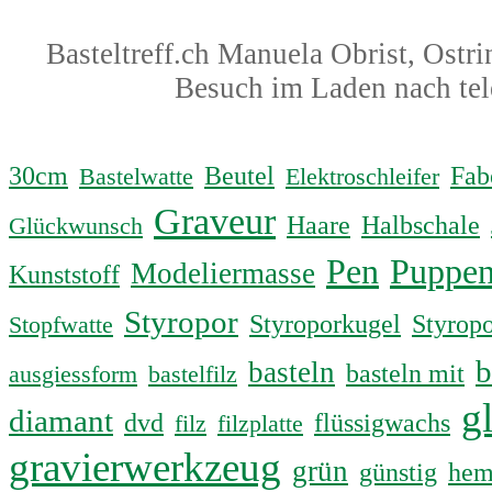
Basteltreff.ch Manuela Obrist, Ost
Besuch im Laden nach tel
30cm
Beutel
Fab
Bastelwatte
Elektroschleifer
Graveur
Haare
Halbschale
Glückwunsch
Pen
Puppe
Modeliermasse
Kunststoff
Styropor
Styroporkugel
Styropo
Stopfwatte
b
basteln
basteln mit
ausgiessform
bastelfilz
g
diamant
dvd
flüssigwachs
filz
filzplatte
gravierwerkzeug
grün
günstig
he