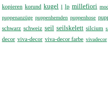
kugel
millefiori
kopieren
korund
lp
l
mod
pup
puppenanzüge
puppenhemden
puppenhose
seil
seilskelett
schwarz
schweiz
silcium
decor
viva-decor
viva-decor farbe
vivadecor